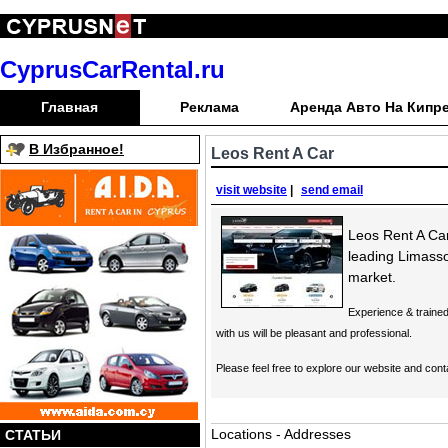
CyprusCarRental.ru
Главная
Реклама
Аренда Авто На Кипр
В Избранное!
Leos Rent A Car
visit website
|
send email
Leos Rent A Car
leading Limasso
market.
Experience & trained
with us will be pleasant and professional.
Please feel free to explore our website and cont
Locations - Addresses
СТАТЬИ