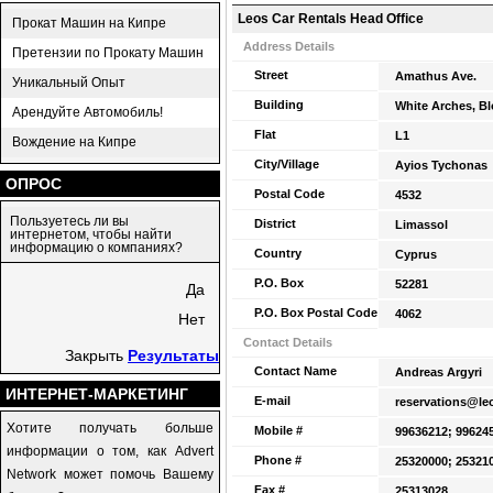
Leos Car Rentals Head Office
Прокат Машин на Кипре
Address Details
Претензии по Прокату Машин
Street
Amathus Ave.
Уникальный Опыт
Building
White Arches, Bl
Арендуйте Автомобиль!
Flat
L1
Вождение на Кипре
City/Village
Ayios Tychonas
ОПРОС
Postal Code
4532
Пользуетесь ли вы
District
Limassol
интернетом, чтобы найти
информацию о компаниях?
Country
Cyprus
P.O. Box
52281
Да
P.O. Box Postal Code
4062
Нет
Contact Details
Закрыть
Результаты
Contact Name
Andreas Argyri
ИНТЕРНЕТ-МАРКЕТИНГ
E-mail
reservations@le
Хотите получать больше
Mobile #
99636212; 99624
информации о том, как Advert
Phone #
25320000; 25321
Network может помочь Вашему
Fax #
25313028