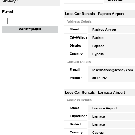
бизнесу?
E-mail
Leos Car Rentals - Paphos Airport
Address Details
Регистрация
Street
Paphos Airport
City/Village
Paphos
District
Paphos
Country
Cyprus
Contact Details
E-mail
reservations@leoscy.com
Phone #
80009192
Leos Car Rentals - Larnaca Airport
Address Details
Street
Larnaca Airport
City/Village
Larnaca
District
Larnaca
Country
Cyprus