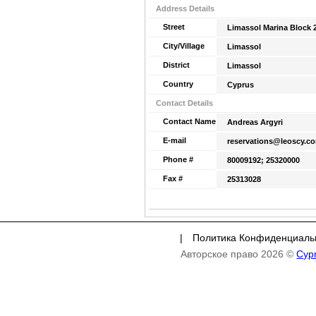
Address Details
Street
Limassol Marina Block 
City/Village
Limassol
District
Limassol
Country
Cyprus
Contact Details
Contact Name
Andreas Argyri
E-mail
reservations@leoscy.c
Phone #
80009192; 25320000
Fax #
25313028
|
Политика Конфиденциаль
Авторское право 2026 ©
Cyp