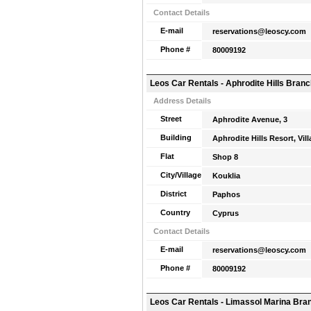
Contact Details
E-mail
reservations@leoscy.com
Phone #
80009192
Leos Car Rentals - Aphrodite Hills Bran
Address Details
Street
Aphrodite Avenue, 3
Building
Aphrodite Hills Resort, Vil
Flat
Shop 8
City/Village
Kouklia
District
Paphos
Country
Cyprus
Contact Details
E-mail
reservations@leoscy.com
Phone #
80009192
Leos Car Rentals - Limassol Marina Bra